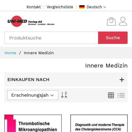
Direkt
Kontakt
Vergleichsliste
Deutsch
zum
Inhalt
Suche
Home
Innere Medizin
Innere Medizin
EINKAUFEN NACH
In
Raster
Lis
aufsteigender
Reihenfolge