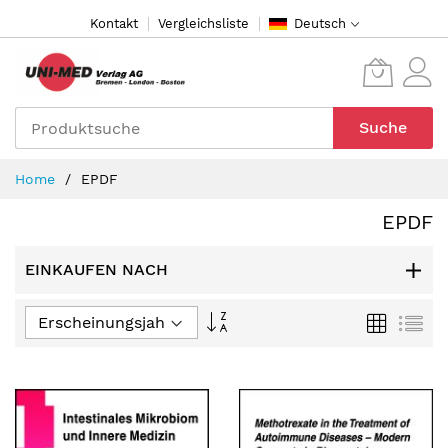
Direkt
Kontakt
Vergleichsliste
Deutsch
zum
Inhalt
Suche
Home
EPDF
EPDF
EINKAUFEN NACH
In
Raster
Lis
aufsteigender
Reihenfolge