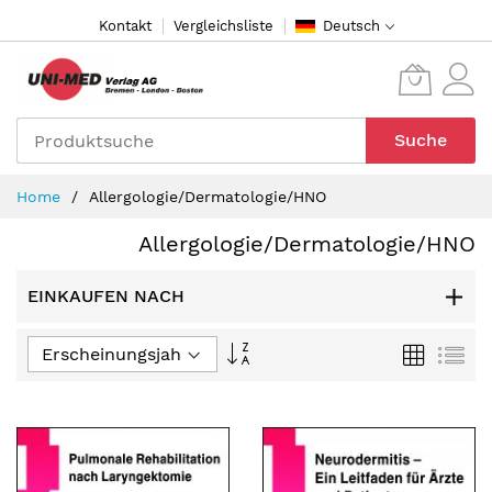
Direkt
Kontakt
Vergleichsliste
Deutsch
zum
Inhalt
Suche
Home
Allergologie/Dermatologie/HNO
Allergologie/Dermatologie/HNO
EINKAUFEN NACH
In
Raster
Lis
aufsteigender
Reihenfolge