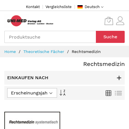
Direkt
Kontakt
Vergleichsliste
Deutsch
zum
Inhalt
Suche
Home
Theoretische Fächer
Rechtsmedizin
Rechtsmedizin
EINKAUFEN NACH
In
Raster
Lis
aufsteigender
Reihenfolge