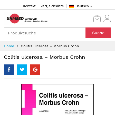
Direkt
Kontakt
Vergleichsliste
Deutsch
zum
Inhalt
Suche
Home
Colitis ulcerosa – Morbus Crohn
Colitis ulcerosa – Morbus Crohn
Zum
Ende
der
Bildergalerie
springen