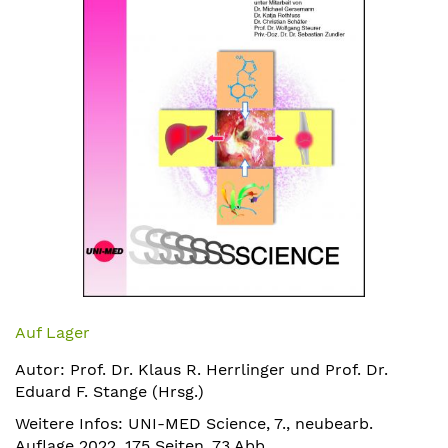
Zum
Anfang
Auf Lager
der
Autor: Prof. Dr. Klaus R. Herrlinger und Prof. Dr.
Bildergalerie
Eduard F. Stange (Hrsg.)
springen
Weitere Infos: UNI-MED Science, 7., neubearb.
Auflage 2022, 175 Seiten, 73 Abb.