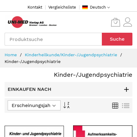
Direkt
Kontakt
Vergleichsliste
Deutsch
zum
Inhalt
Suche
Home
Kinderheilkunde/Kinder-/Jugendpsychiatrie
Kinder-/Jugendpsychiatrie
Kinder-/Jugendpsychiatrie
EINKAUFEN NACH
In
Raster
Lis
aufsteigender
Reihenfolge