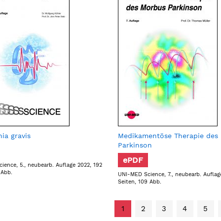
ia gravis
Medikamentöse Therapie des
Parkinson
ePDF
ience, 5., neubearb. Auflage 2022, 192
 Abb.
UNI-MED Science, 7., neubearb. Auflag
Seiten, 109 Abb.
1
2
3
4
5