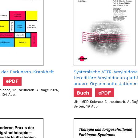
 der Parkinson-Krankheit
Systemische ATTR-Amyloidose
Hereditäre Amyloidneuropath
ePDF
andere Organmanifestationen
ience, 12., neubearb. Auflage 2024,
Buch
ePDF
, 104 Abb.
UNI-MED Science, 3., neubearb. Auflag
Seiten, 19 Abb.