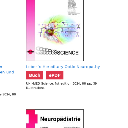
n -
Leber´s Hereditary Optic Neuropathy
ien und
Buch
ePDF
UNI-MED Science, 1st edition 2024, 88 pp, 39
illustrations
e 2024, 80