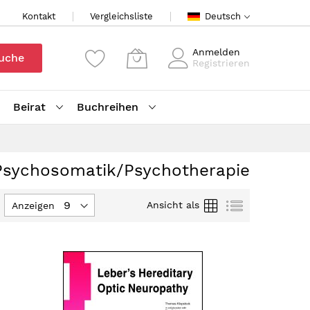
Kontakt
Vergleichsliste
Deutsch
Anmelden
uche
Registrieren
Beirat
Buchreihen
/Psychosomatik/Psychotherapie
Raster
Liste
Ansicht als
Anzeigen
teigender
enfolge