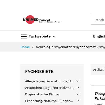
Direkt
zum
Inhalt
Fachgebiete
Englis
Home
Neurologie/Psychiatrie/Psychosomatik/Ps
Artikel
FACHGEBIETE
Allergologie/Dermatologie/HNO
Anaesthesiologie/Intensivmedizin/Palliativmedizin/Schmerztherapie
Diagnostische Fächer
Ernährung/Naturheilkunde/Sportmedizin