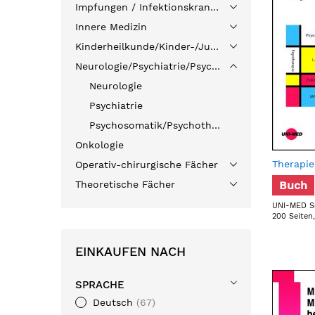
Impfungen / Infektionskrankheiten
Innere Medizin
Kinderheilkunde/Kinder-/Jugendpsychiatrie
Neurologie/Psychiatrie/Psychosomatik/Psychotherapie
Neurologie
Psychiatrie
Psychosomatik/Psychotherapie
Onkologie
Therapie
Operativ-chirurgische Fächer
Theoretische Fächer
Buch
UNI-MED Sc
200 Seiten
EINKAUFEN NACH
SPRACHE
Deutsch
67