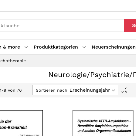
S
h & more
Produktkategorien
Neuerscheinungen
ychotherapie
Neurologie/Psychiatrie
In
Sortieren nach
1
-
9
von
76
aufs
Reih