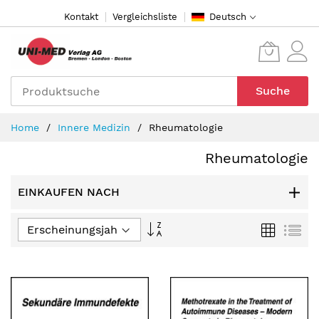
Direkt
Kontakt
Vergleichsliste
Deutsch
zum
Inhalt
Suche
Home
Innere Medizin
Rheumatologie
Rheumatologie
EINKAUFEN NACH
In
Raster
Lis
aufsteigender
Reihenfolge