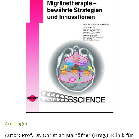
Bildergalerie
springen
Zum
Anfang
Auf Lager
der
Autor: Prof. Dr. Christian Maihöfner (Hrsg.), Klinik für
Bildergalerie