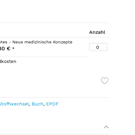
Anzahl
tes - Neue medizinische Konzepte
80 €
*
ndkosten
Stoffwechsel
,
Buch
,
EPDF