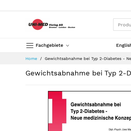
Direkt
zum
Inhalt
Fachgebiete
Englis
Home
Gewichtsabnahme bei Typ 2-Diabetes - N
Gewichtsabnahme bei Typ 2-D
Zum
Ende
der
Bildergalerie
springen