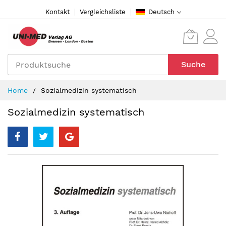
Direkt
Kontakt
Vergleichsliste
Deutsch
zum
Inhalt
Suche
Home
Sozialmedizin systematisch
Sozialmedizin systematisch
Zum
Ende
der
Bildergalerie
springen