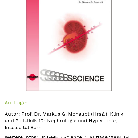
Zum
Anfang
Auf Lager
der
Autor: Prof. Dr. Markus G. Mohaupt (Hrsg.), Klinik
Bildergalerie
und Poliklinik für Nephrologie und Hypertonie,
springen
Inselspital Bern
Weitere Infos: UNI-MED Science, 1. Auflage 2008, 64