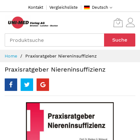
Direkt
Kontakt
Vergleichsliste
Deutsch
zum
Inhalt
Suche
Home
Praxisratgeber Niereninsuffizienz
Praxisratgeber Niereninsuffizienz
Zum
Ende
der
Bildergalerie
springen