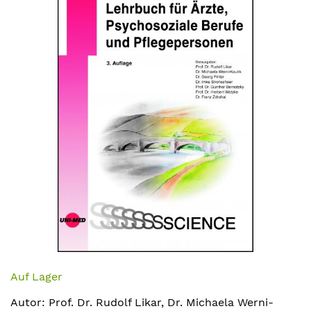
Bildergalerie
springen
Zum
Anfang
Auf Lager
der
Autor: Prof. Dr. Rudolf Likar, Dr. Michaela Werni-
Bildergalerie