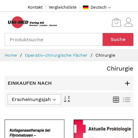
Direkt
Kontakt
Vergleichsliste
Deutsch
zum
Inhalt
Suche
Home
Operativ-chirurgische Fächer
Chirurgie
Chirurgie
EINKAUFEN NACH
In
Raster
Lis
aufsteigender
Reihenfolge