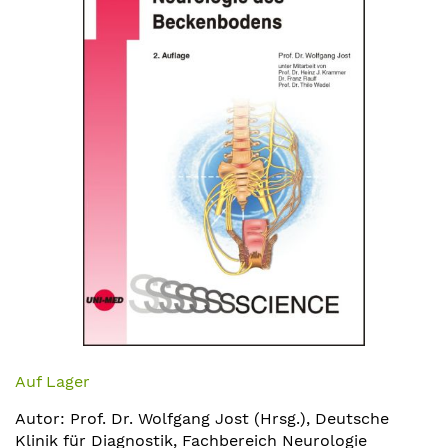
Bildergalerie
springen
Zum
Anfang
Auf Lager
der
Autor: Prof. Dr. Wolfgang Jost (Hrsg.), Deutsche
Bildergalerie
Klinik für Diagnostik, Fachbereich Neurologie
springen