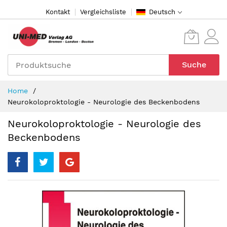
Direkt
Kontakt
Vergleichsliste
Deutsch
zum
Inhalt
Suche
Home
Neurokoloproktologie - Neurologie des Beckenbodens
Neurokoloproktologie - Neurologie des
Beckenbodens
Zum
Ende
der