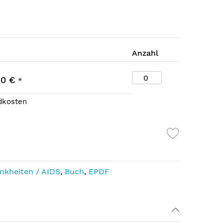
Anzahl
80 €
*
ndkosten
nkheiten / AIDS
,
Buch
,
EPDF