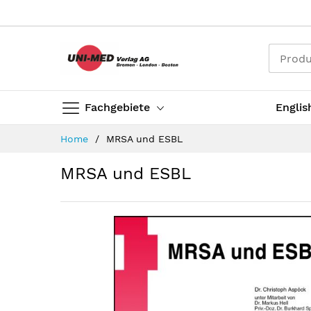
Direkt
zum
Inhalt
Fachgebiete
Englis
Home
MRSA und ESBL
MRSA und ESBL
Zum
Ende
der
Bildergalerie
springen