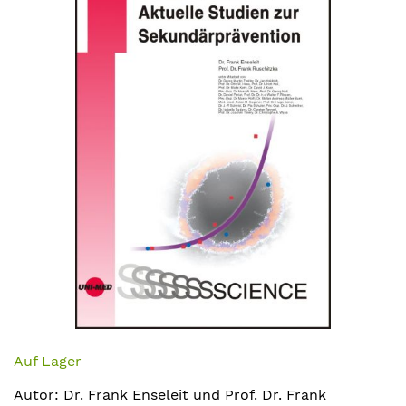
Bildergalerie
springen
Zum
Anfang
Auf Lager
der
Autor: Dr. Frank Enseleit und Prof. Dr. Frank
Bildergalerie