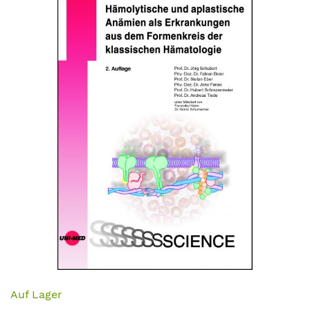
Ende
der
Bildergalerie
springen
Zum
Anfang
Auf Lager
der