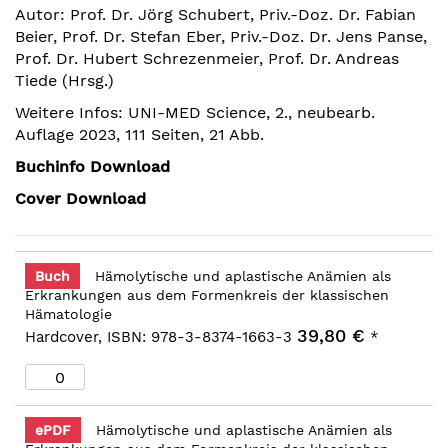
Autor: Prof. Dr. Jörg Schubert, Priv.-Doz. Dr. Fabian
Bildergalerie
Beier, Prof. Dr. Stefan Eber, Priv.-Doz. Dr. Jens Panse,
springen
Prof. Dr. Hubert Schrezenmeier, Prof. Dr. Andreas
Tiede (Hrsg.)
Weitere Infos: UNI-MED Science, 2., neubearb.
Auflage 2023, 111 Seiten, 21 Abb.
Buchinfo Download
Cover Download
Buch
Hämolytische und aplastische Anämien als
Erkrankungen aus dem Formenkreis der klassischen
Hämatologie
39,80 €
Hardcover, ISBN: 978-3-8374-1663-3
*
ePDF
Hämolytische und aplastische Anämien als