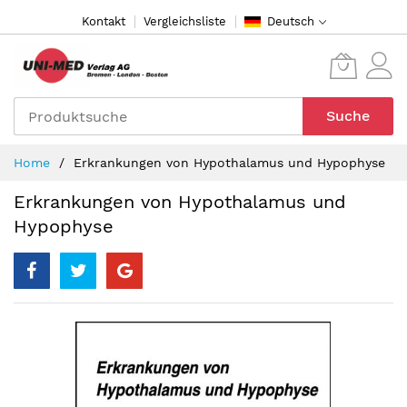
Direkt
Kontakt
Vergleichsliste
Deutsch
zum
Inhalt
Suche
Home
Erkrankungen von Hypothalamus und Hypophyse
Erkrankungen von Hypothalamus und
Hypophyse
Zum
Ende
der
Bildergalerie