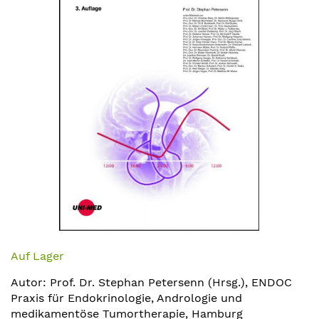
springen
Zum
Anfang
Auf Lager
der
Autor: Prof. Dr. Stephan Petersenn (Hrsg.), ENDOC
Bildergalerie
Praxis für Endokrinologie, Andrologie und
springen
medikamentöse Tumortherapie, Hamburg