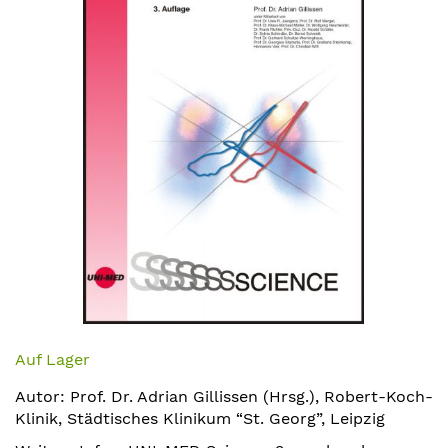
springen
Zum
Anfang
Auf Lager
der
Autor: Prof. Dr. Adrian Gillissen (Hrsg.), Robert-Koch-
Bildergalerie
Klinik, Städtisches Klinikum “St. Georg”, Leipzig
springen