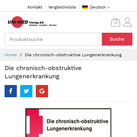
Direkt
Kontakt
Vergleichsliste
Deutsch
zum
Inhalt
Suche
Home
Die chronisch-obstruktive Lungenerkrankung
Die chronisch-obstruktive
Lungenerkrankung
Zum
Ende
der
Bildergalerie