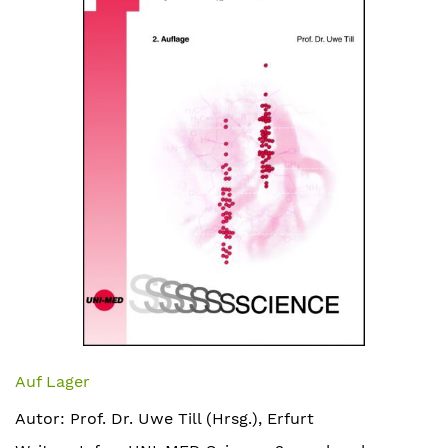
Bildergalerie
springen
Zum
Anfang
Auf Lager
der
Autor: Prof. Dr. Uwe Till (Hrsg.), Erfurt
Bildergalerie
springen