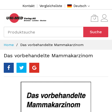
Direkt
Kontakt
Vergleichsliste
Deutsch
zum
Inhalt
Suche
Home
Das vorbehandelte Mammakarzinom
Das vorbehandelte Mammakarzinom
Zum
Ende
der
Bildergalerie
springen