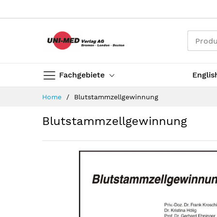
Direkt
zum
Inhalt
Fachgebiete
Englis
Home
Blutstammzellgewinnung
Blutstammzellgewinnung
Zum
Ende
der
Bildergalerie
springen