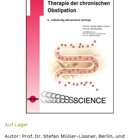
Bildergalerie
springen
Zum
Anfang
Auf Lager
der
Autor: Prof. Dr. Stefan Müller-Lissner, Berlin, und
Bildergalerie