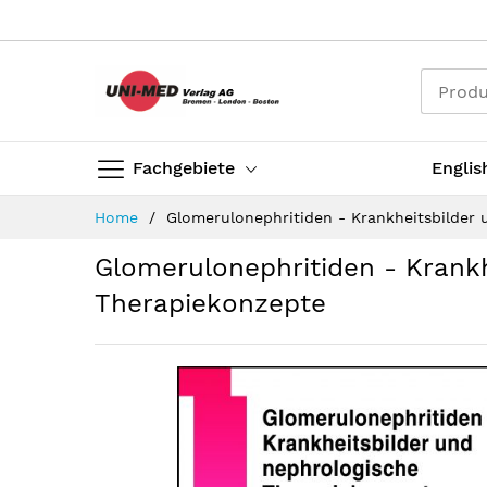
Direkt
zum
Inhalt
Fachgebiete
Englis
Home
Glomerulonephritiden - Krankheitsbilder
Glomerulonephritiden - Krankh
Therapiekonzepte
Zum
Ende
der
Bildergalerie
springen