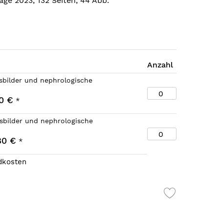
age 2023, 132 Seiten, 44 Abb.
Anzahl
sbilder und nephrologische
0 €
*
sbilder und nephrologische
80 €
*
ndkosten