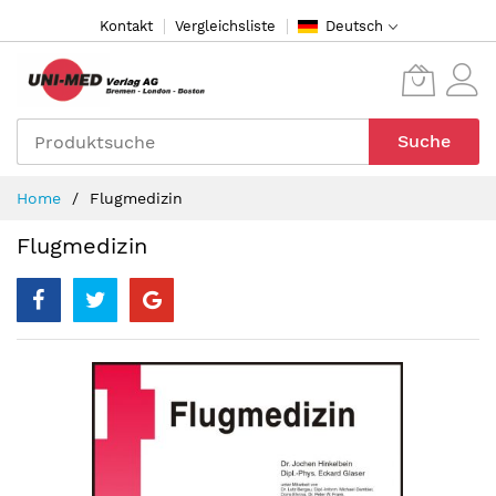
Direkt
Kontakt
Vergleichsliste
Deutsch
zum
Inhalt
Suche
Home
Flugmedizin
Flugmedizin
Zum
Ende
der
Bildergalerie
springen