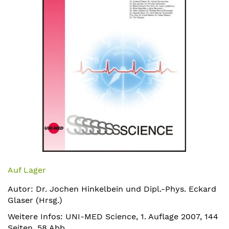
Zum
Anfang
Auf Lager
der
Autor: Dr. Jochen Hinkelbein und Dipl.-Phys. Eckard
Bildergalerie
Glaser (Hrsg.)
springen
Weitere Infos: UNI-MED Science, 1. Auflage 2007, 144
Seiten, 58 Abb.