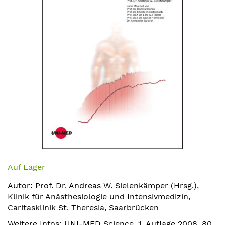
Zum
Anfang
Auf Lager
der
Autor: Prof. Dr. Andreas W. Sielenkämper (Hrsg.),
Bildergalerie
Klinik für Anästhesiologie und Intensivmedizin,
springen
Caritasklinik St. Theresia, Saarbrücken
Weitere Infos: UNI-MED Science, 1. Auflage 2008, 80