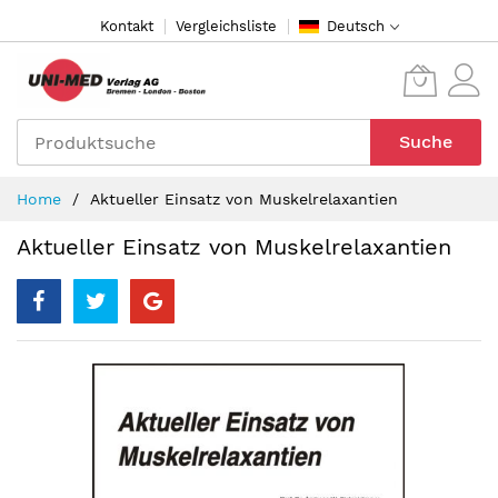
Direkt
Kontakt
Vergleichsliste
Deutsch
zum
Inhalt
Suche
Home
Aktueller Einsatz von Muskelrelaxantien
Aktueller Einsatz von Muskelrelaxantien
Zum
Ende
der
Bildergalerie
springen