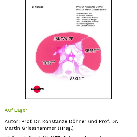
springen
Zum
Anfang
Auf Lager
der
Autor: Prof. Dr. Konstanze Döhner und Prof. Dr.
Bildergalerie
Martin Griesshammer (Hrsg.)
springen