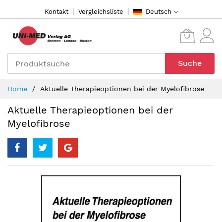
Direkt
Kontakt
Vergleichsliste
Deutsch
zum
Inhalt
Suche
Home
Aktuelle Therapieoptionen bei der Myelofibrose
Aktuelle Therapieoptionen bei der
Myelofibrose
Zum
Ende
der
Bildergalerie